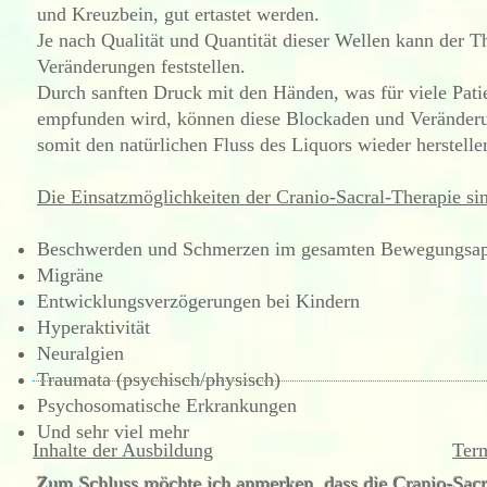
und Kreuzbein, gut ertastet werden.
Je nach Qualität und Quantität dieser Wellen kann der 
Veränderungen feststellen.
Durch sanften Druck mit den Händen, was für viele Pati
empfunden wird, können diese Blockaden und Veränderu
somit den natürlichen Fluss des Liquors wieder herstelle
Die Einsatzmöglichkeiten der Cranio-Sacral-Therapie sind
Beschwerden und Schmerzen im gesamten Bewegungsap
Migräne
Entwicklungsverzögerungen bei Kindern
Hyperaktivität
Neuralgien
Traumata (psychisch/physisch)
Psychosomatische Erkrankungen
Und sehr viel mehr
Inhalte der Ausbildung
Ter
Zum Schluss möchte ich anmerken, dass die Cranio-Sacr