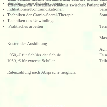
Einführung und
Erläuterungen
5 Wo
Erfahrung ein Vertrauensverhältnis zwischen Patient und
Indikationen/Kontraindikationen
Sam
Techniken der Cranio-Sacral-Therapie
Sonn
Techniken des Unwindings
Praktisches arbeiten
Ter
Max
Kosten der Ausbildung
Ach
950,-€ für Schüler der Schule
Es m
1050,-€ für externe Schüler
Teil
Ratenzahlung nach Absprache möglich.
© 2020 by Kathryn Fensome.