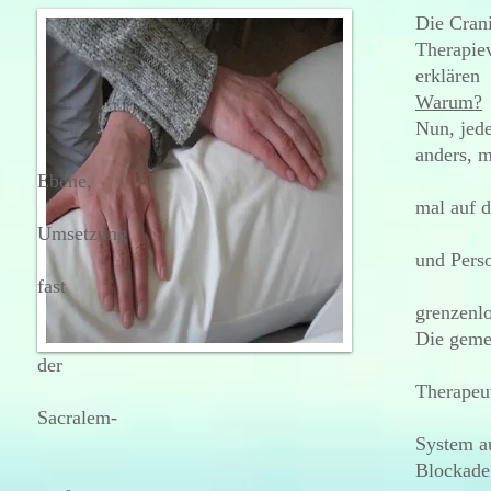
Die Cranio-Sacral-Therapi
Therapieverfahren, die s
erklären
s
Warum?
Nun, jeder Therapeut ar
anders, ma
Ebene,
mal auf d
Umsetzung
und
Perso
fast
grenzenlos
Die gemeinsame Vorgehens
der
Therapeut Veränderungen
Sacralem-
System aufspürt/erspürt 
Blockade